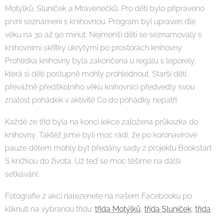
Motýlků, Sluníček a Mravenečků. Pro děti bylo připraveno
první seznámení s knihovnou. Program byl upraven dle
věku na 30 až 90 minut. Nejmenší děti se seznamovaly s
knihovními skřítky ukrytými po prostorách knihovny.
Prohlídka knihovny byla zakončena u regálu s leporely,
která si děti postupně mohly prohlédnout. Starší děti
převážně předškolního věku knihovnici předvedly svou
znalost pohádek v aktivitě Co do pohádky nepatří.
Každé ze tříd byla na konci lekce založena průkazka do
knihovny. Taktéž jsme byli moc rádi, že po koronavirové
pauze dětem mohly být předány sady z projektu Bookstart
S knížkou do života. Už teď se moc těšíme na další
setkávání.
Fotografie z akcí nalezenete na našem Facebooku po
kliknutí na vybranou třídu:
třída Motýlků
,
třída Sluníček
,
třída