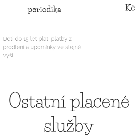
Kč
periodika
Děti do 15 let platí platby z
prodlení a upomínky ve stejné
výši.
Ostatní placené
služby