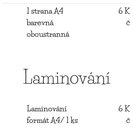
1 strana A4
6 K
barevná
č
oboustranná
Laminování
Laminování
6 K
formát A4/ 1 ks
č