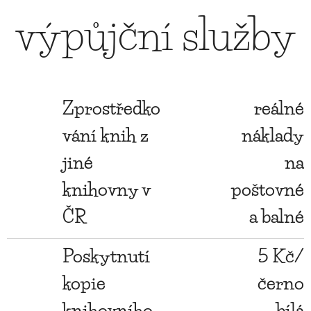
výpůjční služby
Zprostředko
reálné
vání knih z
náklady
jiné
na
knihovny v
poštovné
ČR
a balné
Poskytnutí
5 Kč/
kopie
černo
knihovního
bílá