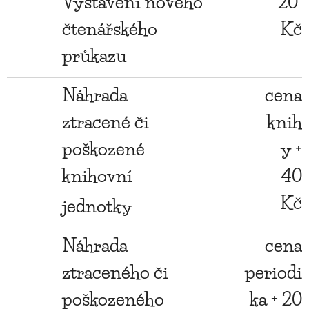
Vystavení nového
20
čtenářského
Kč
průkazu
Náhrada
cena
ztracené či
knih
poškozené
y +
knihovní
40
Kč
jednotky
Náhrada
cena
ztraceného či
periodi
poškozeného
ka + 20