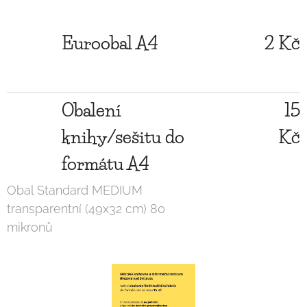
Euroobal A4
2 Kč
Obalení
15
knihy/sešitu do
Kč
formátu A4
Obal Standard MEDIUM
transparentní (49x32 cm) 80
mikronů