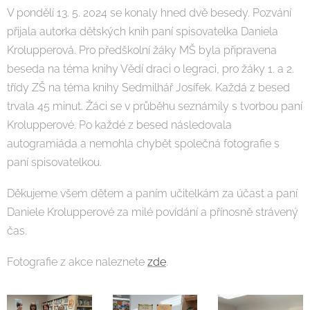
V pondělí 13. 5. 2024 se konaly hned dvě besedy. Pozvání
přijala autorka dětských knih paní spisovatelka Daniela
Krolupperová. Pro předškolní žáky MŠ byla připravena
beseda na téma knihy Vědí draci o legraci, pro žáky 1. a 2.
třídy ZŠ na téma knihy Sedmilhář Josífek. Každá z besed
trvala 45 minut. Žáci se v průběhu seznámily s tvorbou paní
Krolupperové. Po každé z besed následovala
autogramiáda a nemohla chybět společná fotografie s
paní spisovatelkou.
Děkujeme všem dětem a paním učitelkám za účast a paní
Daniele Krolupperové za milé povídání a přínosně strávený
čas.
Fotografie z akce naleznete
zde
.